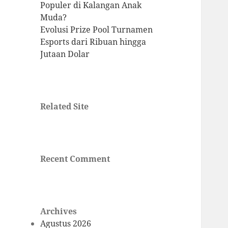
Populer di Kalangan Anak
Muda?
Evolusi Prize Pool Turnamen
Esports dari Ribuan hingga
Jutaan Dolar
Related Site
Recent Comment
Archives
Agustus 2026