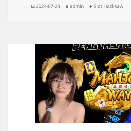
Diposkan
Penulis
Tag
2024-07-28
admin
Slot Hacksaw
pada