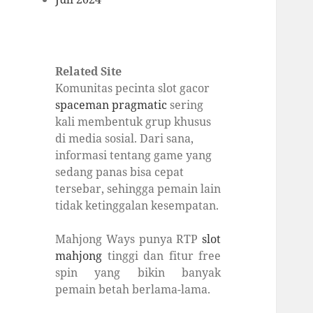
Related Site
Komunitas pecinta slot gacor
spaceman pragmatic
sering
kali membentuk grup khusus
di media sosial. Dari sana,
informasi tentang game yang
sedang panas bisa cepat
tersebar, sehingga pemain lain
tidak ketinggalan kesempatan.
Mahjong Ways punya RTP
slot
mahjong
tinggi dan fitur free
spin yang bikin banyak
pemain betah berlama-lama.