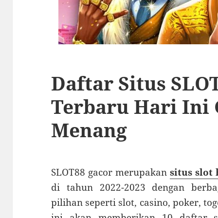
Daftar Situs SLO
Terbaru Hari In
Menang
SLOT88 gacor merupakan
situs slo
di tahun 2022-2023 dengan berb
pilihan seperti slot, casino, poker, to
ini akan memberikan 10 daftar s