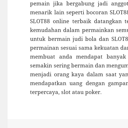
pemain jika bergabung jadi angg
menarik lain seperti bocoran SLOT88
SLOT88 online terbaik datangkan t
kemudahan dalam permainkan semu
untuk bermain judi bola dan SLOT8
permainan sesuai sama kekuatan da
membuat anda mendapat banyak 
semakin sering bermain dan mengu
menjadi orang kaya dalam saat yan
mendapatkan uang dengan gampang
terpercaya, slot atau poker.