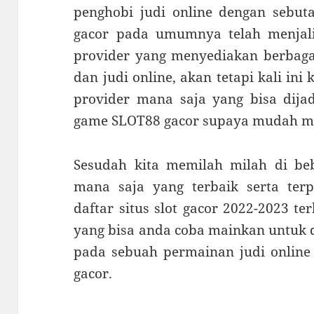
penghobi judi online dengan sebut
gacor pada umumnya telah menjal
provider yang menyediakan berbag
dan judi online, akan tetapi kali ini
provider mana saja yang bisa dij
game SLOT88 gacor supaya mudah 
Sesudah kita memilah milah di be
mana saja yang terbaik serta te
daftar situs slot gacor 2022-2023 t
yang bisa anda coba mainkan untuk
pada sebuah permainan judi online
gacor.