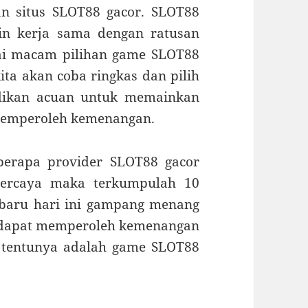
an situs SLOT88 gacor. SLOT88
in kerja sama dengan ratusan
ai macam pilihan game SLOT88
 kita akan coba ringkas dan pilih
adikan acuan untuk memainkan
memperoleh kemenangan.
berapa provider SLOT88 gacor
rpercaya maka terkumpulah 10
erbaru hari ini gampang menang
 dapat memperoleh kemenangan
 tentunya adalah game SLOT88