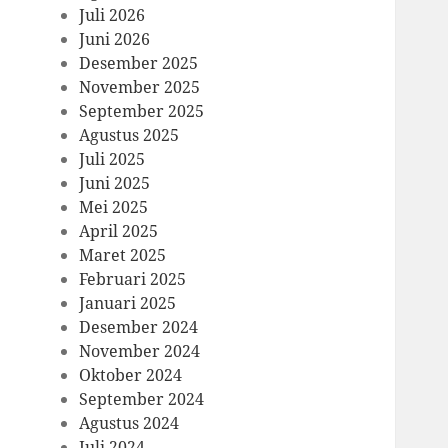
Juli 2026
Juni 2026
Desember 2025
November 2025
September 2025
Agustus 2025
Juli 2025
Juni 2025
Mei 2025
April 2025
Maret 2025
Februari 2025
Januari 2025
Desember 2024
November 2024
Oktober 2024
September 2024
Agustus 2024
Juli 2024