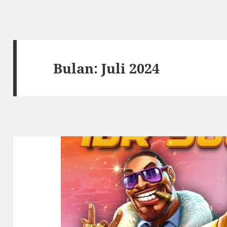
Bulan:
Juli 2024