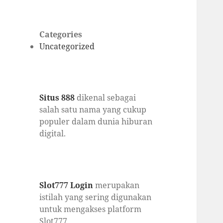
Categories
Uncategorized
Situs 888
dikenal sebagai
salah satu nama yang cukup
populer dalam dunia hiburan
digital.
Slot777 Login
merupakan
istilah yang sering digunakan
untuk mengakses platform
Slot777.