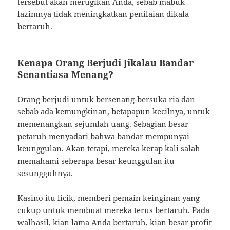
tersebut akan merugikan Anda, sebab mabuk
lazimnya tidak meningkatkan penilaian dikala
bertaruh.
Kenapa Orang Berjudi Jikalau Bandar
Senantiasa Menang?
Orang berjudi untuk bersenang-bersuka ria dan
sebab ada kemungkinan, betapapun kecilnya, untuk
memenangkan sejumlah uang. Sebagian besar
petaruh menyadari bahwa bandar mempunyai
keunggulan. Akan tetapi, mereka kerap kali salah
memahami seberapa besar keunggulan itu
sesungguhnya.
Kasino itu licik, memberi pemain keinginan yang
cukup untuk membuat mereka terus bertaruh. Pada
walhasil, kian lama Anda bertaruh, kian besar profit