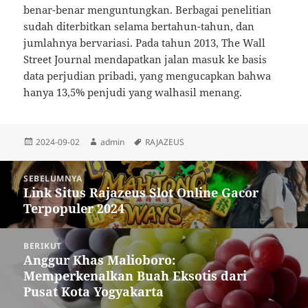
benar-benar menguntungkan. Berbagai penelitian
sudah diterbitkan selama bertahun-tahun, dan
jumlahnya bervariasi. Pada tahun 2013, The Wall
Street Journal mendapatkan jalan masuk ke basis
data perjudian pribadi, yang mengucapkan bahwa
hanya 13,5% penjudi yang walhasil menang.
Diposkan
Penulis
Tag
2024-09-02
admin
RAJAZEUS
pada
Navigasi
SEBELUMNYA
pos
Link Situs Rajazeus Slot Online Gacor
Pos
Terpopuler 2024
sebelumnya:
BERIKUT
Anggur Khas Malioboro:
Pos
Memperkenalkan Buah Eksotis dari
berikutnya:
Pusat Kota Yogyakarta