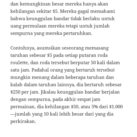
dan kemungkinan besar mereka hanya akan
kehilangan sekitar $5. Mereka gagal memahami
bahwa keunggulan bandar tidak berlaku untuk
uang permulaan mereka tetapi untuk jumlah
sempurna yang mereka pertaruhkan.
Contohnya, asumsikan seseorang memasang
taruhan sebesar $5 pada setiap putaran roda
roulette, dan roda tersebut berputar 50 kali dalam
satu jam. Padahal orang yang bertaruh tersebut
mungkin menang dalam beberapa taruhan dan
kalah dalam taruhan lainnya, dia bertaruh sebesar
$250 per jam. Jikalau keunggulan bandar berjalan
dengan sempurna, pada akhir empat jam
permainan, dia kehilangan $50, atau 5% dari $1.000
—jumlah yang 10 kali lebih besar dari yang dia
perkirakan.