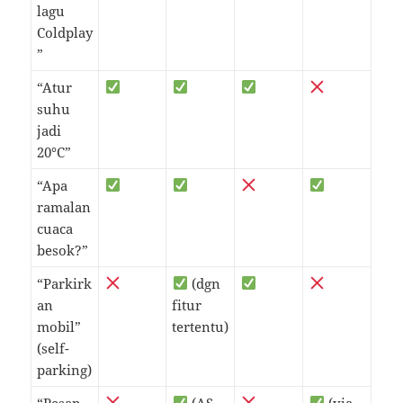
lagu
Coldplay
”
“Atur
suhu
jadi
20°C”
“Apa
ramalan
cuaca
besok?”
“Parkirk
(dgn
an
fitur
mobil”
tertentu)
(self-
parking)
“Pesan
(AS
(via