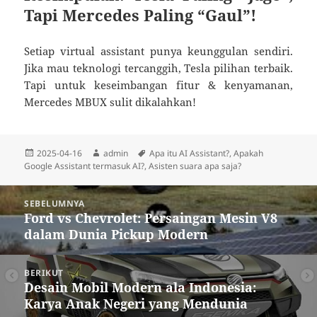
Tapi Mercedes Paling “Gaul”!
Setiap virtual assistant punya keunggulan sendiri.
Jika mau teknologi tercanggih, Tesla pilihan terbaik.
Tapi untuk keseimbangan fitur & kenyamanan,
Mercedes MBUX sulit dikalahkan!
Diposkan
Penulis
Tag
2025-04-16
admin
Apa itu AI Assistant?
,
Apakah
pada
Google Assistant termasuk AI?
,
Asisten suara apa saja?
Navigasi
SEBELUMNYA
pos
Ford vs Chevrolet: Persaingan Mesin V8
Pos
dalam Dunia Pickup Modern
sebelumnya:
BERIKUT
Desain Mobil Modern ala Indonesia:
Pos
Karya Anak Negeri yang Mendunia
berikutnya: