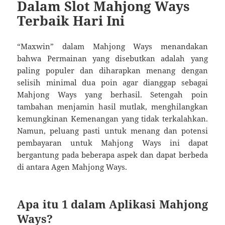
Dalam Slot Mahjong Ways
Terbaik Hari Ini
“Maxwin” dalam Mahjong Ways menandakan
bahwa Permainan yang disebutkan adalah yang
paling populer dan diharapkan menang dengan
selisih minimal dua poin agar dianggap sebagai
Mahjong Ways yang berhasil. Setengah poin
tambahan menjamin hasil mutlak, menghilangkan
kemungkinan Kemenangan yang tidak terkalahkan.
Namun, peluang pasti untuk menang dan potensi
pembayaran untuk Mahjong Ways ini dapat
bergantung pada beberapa aspek dan dapat berbeda
di antara Agen Mahjong Ways.
Apa itu 1 dalam Aplikasi Mahjong
Ways?