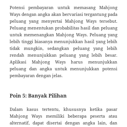
Potensi pembayaran untuk memasang Mahjong
Ways dengan angka akan bervariasi tergantung pada
peluang yang menyertai Mahjong Ways tersebut.
Peluang menentukan probabilitas hasil dan peluang
untuk memenangkan Mahjong Ways. Peluang yang
lebih tinggi biasanya menunjukkan hasil yang lebih
tidak mungkin, sedangkan peluang yang lebih
rendah menunjukkan peluang yang lebih besar.
Aplikasi Mahjong Ways harus menunjukkan
peluang dan angka untuk menunjukkan potensi
pembayaran dengan jelas.
Poin 5: Banyak Pilihan
Dalam kasus tertentu, khususnya ketika pasar
Mahjong Ways memiliki beberapa peserta atau
alternatif, dapat disertai dengan angka lain, dan