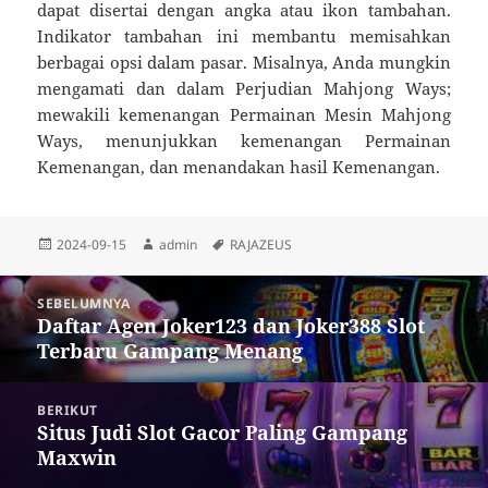
dapat disertai dengan angka atau ikon tambahan.
Indikator tambahan ini membantu memisahkan
berbagai opsi dalam pasar. Misalnya, Anda mungkin
mengamati dan dalam Perjudian Mahjong Ways;
mewakili kemenangan Permainan Mesin Mahjong
Ways, menunjukkan kemenangan Permainan
Kemenangan, dan menandakan hasil Kemenangan.
Diposkan
Penulis
Tag
2024-09-15
admin
RAJAZEUS
pada
Navigasi
SEBELUMNYA
pos
Daftar Agen Joker123 dan Joker388 Slot
Pos
Terbaru Gampang Menang
sebelumnya:
BERIKUT
Situs Judi Slot Gacor Paling Gampang
Pos
Maxwin
berikutnya: