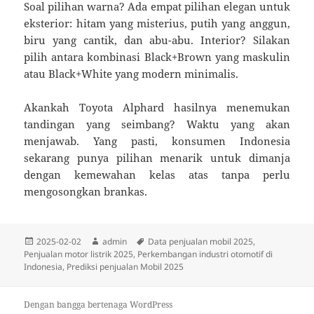
Soal pilihan warna? Ada empat pilihan elegan untuk
eksterior: hitam yang misterius, putih yang anggun,
biru yang cantik, dan abu-abu. Interior? Silakan
pilih antara kombinasi Black+Brown yang maskulin
atau Black+White yang modern minimalis.
Akankah Toyota Alphard hasilnya menemukan
tandingan yang seimbang? Waktu yang akan
menjawab. Yang pasti, konsumen Indonesia
sekarang punya pilihan menarik untuk dimanja
dengan kemewahan kelas atas tanpa perlu
mengosongkan brankas.
Diposkan
Penulis
Tag
2025-02-02
admin
Data penjualan mobil 2025
,
pada
Penjualan motor listrik 2025
,
Perkembangan industri otomotif di
Indonesia
,
Prediksi penjualan Mobil 2025
Dengan bangga bertenaga WordPress