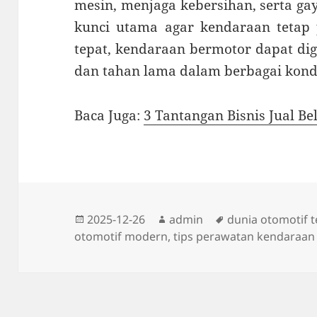
mesin, menjaga kebersihan, serta ga
kunci utama agar kendaraan tetap 
tepat, kendaraan bermotor dapat d
dan tahan lama dalam berbagai kondi
Baca Juga:
3 Tantangan Bisnis Jual Be
Diposkan
Penulis
Tag
2025-12-26
admin
dunia otomotif t
pada
otomotif modern
,
tips perawatan kendaraan