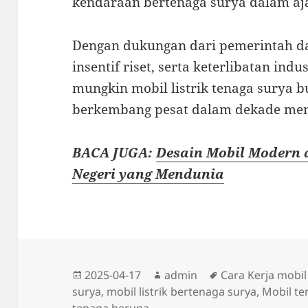
kendaraan bertenaga surya dalam aja
Dengan dukungan dari pemerintah da
insentif riset, serta keterlibatan indu
mungkin mobil listrik tenaga surya b
berkembang pesat dalam dekade me
BACA JUGA:
Desain Mobil Modern 
Negeri yang Mendunia
Diposkan
Penulis
Tag
2025-04-17
admin
Cara Kerja mobil
pada
surya
,
mobil listrik bertenaga surya
,
Mobil t
tenaga berupa