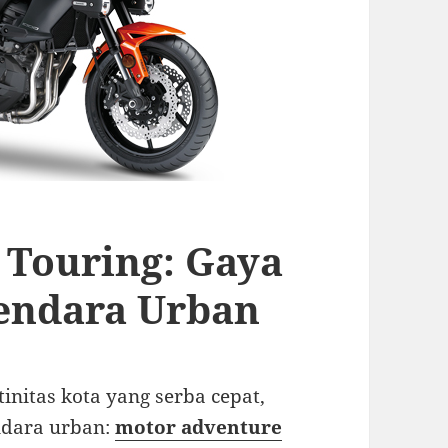
 Touring: Gaya
endara Urban
tinitas kota yang serba cepat,
ndara urban:
motor a
d
venture