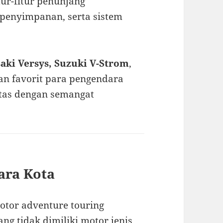
tur-fitur penunjang
 penyimpanan, serta sistem
ki Versys, Suzuki V-Strom
,
an favorit para pengendara
tas dengan semangat
ara Kota
otor adventure touring
g tidak dimiliki motor jenis