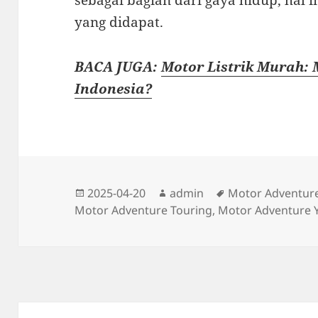
yang didapat.
BACA JUGA:
Motor Listrik Murah:
Indonesia?
Diposkan
Penulis
Tag
2025-04-20
admin
Motor Adventur
pada
Motor Adventure Touring
,
Motor Adventure