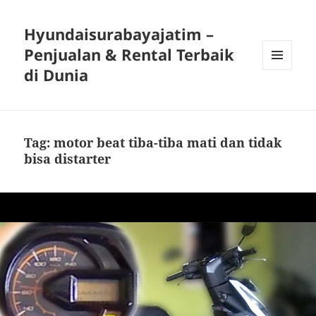
Hyundaisurabayajatim –
Penjualan & Rental Terbaik
di Dunia
MENU
DAN
WIDGET
Tag:
motor beat tiba-tiba mati dan tidak
bisa distarter