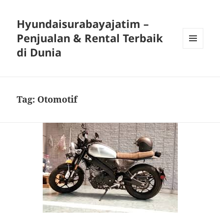
Hyundaisurabayajatim –
Penjualan & Rental Terbaik
di Dunia
MENU
DAN
WIDGET
Tag:
Otomotif